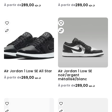
289,00 د.ت
289,00 د.ت
À partir de
À partir de
Air Jordan 1 Low SE All Star
Air Jordan 1 Low SE 
Nouveau
Nouveau
noir/argent 
269,00 د.ت
À partir de
métallisé/blanc
289,00 د.ت
À partir de