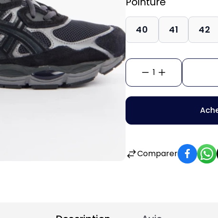
Pointure
40
41
42
1
Ache
Comparer