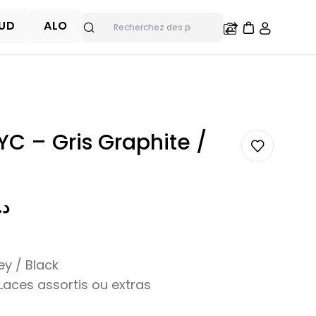
UD
ALO
Rechercher
ce 530
C – Gris Graphite /
 د.ت
y / Black
Laces assortis ou extras