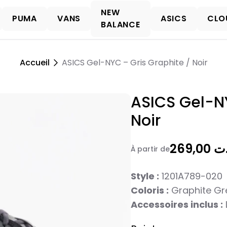
NEW
PUMA
VANS
ASICS
CLO
BALANCE
Accueil
ASICS Gel-NYC – Gris Graphite / Noir
didas Gazelle
Puma Suede XL
Adidas Spezial
Puma LaFrancé
New Balance 327
asics gel
New Balan
didas Forum
Puma Palermo
New Balance 9060
ASICS Gel-NY
Noir
269,00
À partir de
Style :
1201A789-020
Coloris :
Graphite Gre
Accessoires inclus :